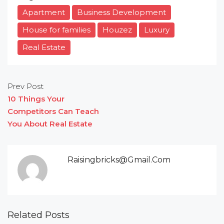
Apartment
Business Development
House for families
Houzez
Luxury
Real Estate
Prev Post
10 Things Your
Competitors Can Teach
You About Real Estate
Raisingbricks@gmail.com
Related Posts